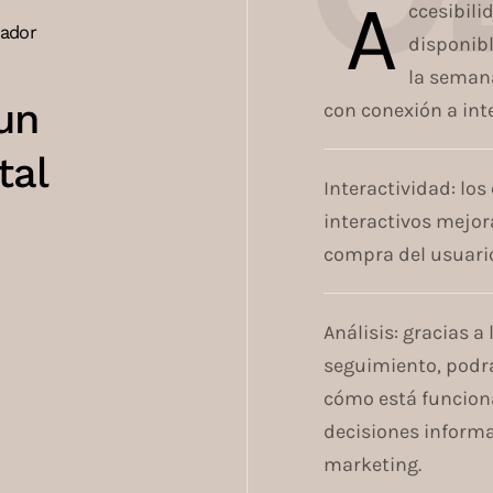
A
ccesibili
jador
disponibl
la semana
un
con conexión a int
tal
Interactividad: lo
interactivos mejor
compra del usuari
Análisis: gracias a
seguimiento, podr
cómo está funcion
decisiones informa
marketing.