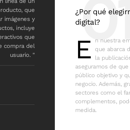
n línea de un
producto, que
¿Por qué elegir
r imágenes y
digital?
ctos, incluye
eractivos que
E
n nuestra em
de compra del
que abarca d
usuario. "
la publicació
aseguramos de que s
público objetivo y 
negocio. Además, gr
sectores como el far
complementos, pode
medida.