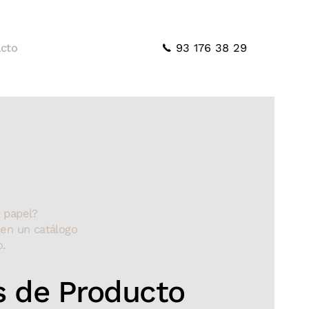
93 176 38 29
cto
n papel?
 en un catálogo
.
s de Producto