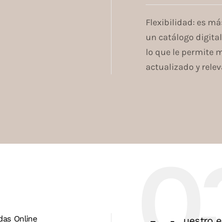
Flexibilidad: es má
un catálogo digita
lo que le permite 
actualizado y rel
das Online
uestro 