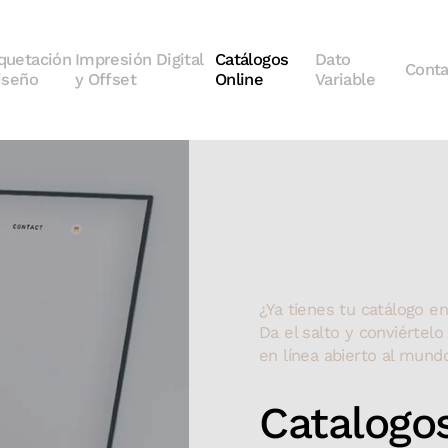
quetación
Impresión Digital
Catálogos
Dato
Conta
iseño
y Offset
Online
Variable
¿Ya tienes tu catálogo e
Da el salto y conviértelo
en línea abierto al mundo
Catalogo