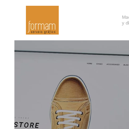
Ma
y d