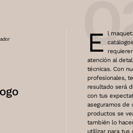
E
l maquet
jador
catálogo
requiere
atención al detal
técnicas. Con n
profesionales, 
resultado será d
logo
con tus expectat
aseguramos de q
productos se vea
también lo hacem
utilizar para tus 