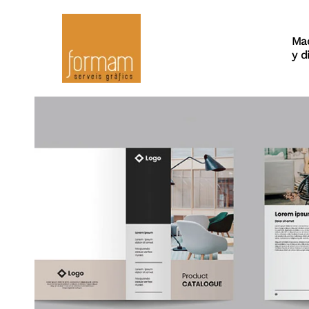
Ma
y d