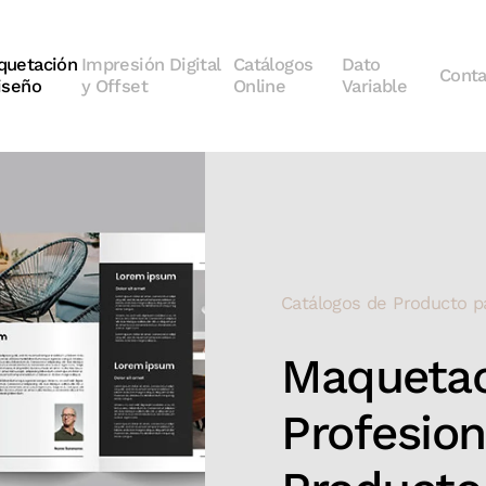
quetación
Impresión Digital
Catálogos
Dato
Conta
iseño
y Offset
Online
Variable
Catálogos de Producto p
Maquetac
Profesion