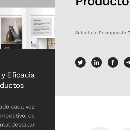
Producto
Solicita tu Presupuesto 
y Eficacia
oductos
ado cada vez
mpetitivo, es
tal destacar