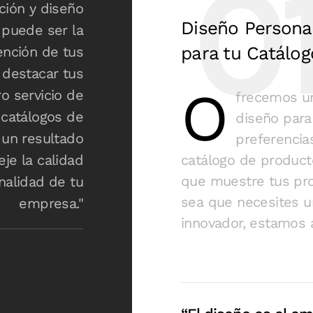
ción y diseño
Diseño Persona
 puede ser la
para tu Catálo
ención de tus
 destacar tus
O
o servicio de
frecemos u
catálogos de
diseño para
 un resultado
preferencia
eje la calidad
catálogo de product
que muestre tus pro
nalidad de tu
sea que necesites un
empresa."
innovador, estamos 