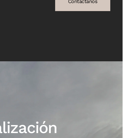
Contáctanos
lización