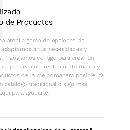
lizado
go de Productos
na amplia gama de opciones de
 adaptarnos a tus necesidades y
s. Trabajamos contigo para crear un
os que sea coherente con tu marca y
ductos de la mejor manera posible. Ya
 catálogo tradicional o algo más
aquí para ayudarte.